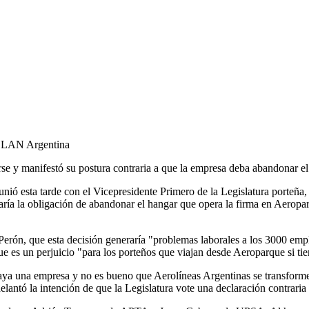
de LAN Argentina
rse y manifestó su postura contraria a que la empresa deba abandonar e
ió esta tarde con el Vicepresidente Primero de la Legislatura porteña,
naría la obligación de abandonar el hangar que opera la firma en Aero
Perón, que esta decisión generaría "problemas laborales a los 3000 emp
 es un perjuicio "para los porteños que viajan desde Aeroparque si tie
 vaya una empresa y no es bueno que Aerolíneas Argentinas se transform
delantó la intención de que la Legislatura vote una declaración contra