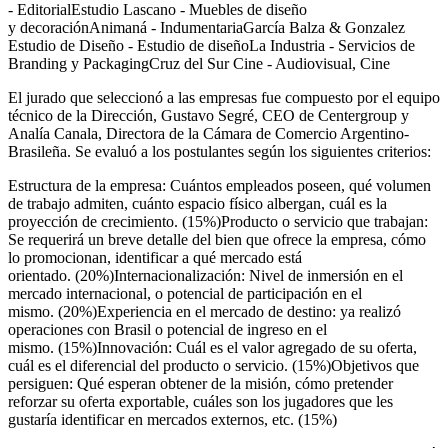
- EditorialEstudio Lascano - Muebles de diseño
y decoraciónAnimaná - IndumentariaGarcía Balza & Gonzalez
Estudio de Diseño - Estudio de diseñoLa Industria - Servicios de
Branding y PackagingCruz del Sur Cine - Audiovisual, Cine
El jurado que seleccionó a las empresas fue compuesto por el equipo
técnico de la Dirección, Gustavo Segré, CEO de Centergroup y
Analía Canala, Directora de la Cámara de Comercio Argentino-
Brasileña. Se evaluó a los postulantes según los siguientes criterios:
Estructura de la empresa: Cuántos empleados poseen, qué volumen
de trabajo admiten, cuánto espacio físico albergan, cuál es la
proyección de crecimiento. (15%)Producto o servicio que trabajan:
Se requerirá un breve detalle del bien que ofrece la empresa, cómo
lo promocionan, identificar a qué mercado está
orientado. (20%)Internacionalización: Nivel de inmersión en el
mercado internacional, o potencial de participación en el
mismo. (20%)Experiencia en el mercado de destino: ya realizó
operaciones con Brasil o potencial de ingreso en el
mismo. (15%)Innovación: Cuál es el valor agregado de su oferta,
cuál es el diferencial del producto o servicio. (15%)Objetivos que
persiguen: Qué esperan obtener de la misión, cómo pretender
reforzar su oferta exportable, cuáles son los jugadores que les
gustaría identificar en mercados externos, etc. (15%)