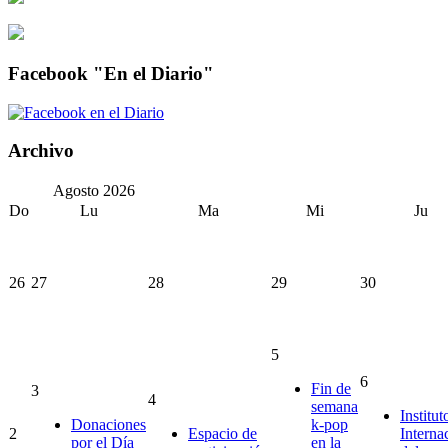
Facebook "En el Diario"
Archivo
Agosto
2026
Do
Lu
Ma
Mi
Ju
26
27
28
29
30
5
6
Fin de
3
4
semana
Institut
Donaciones
k-pop
2
Espacio de
Interna
por el Día
en la