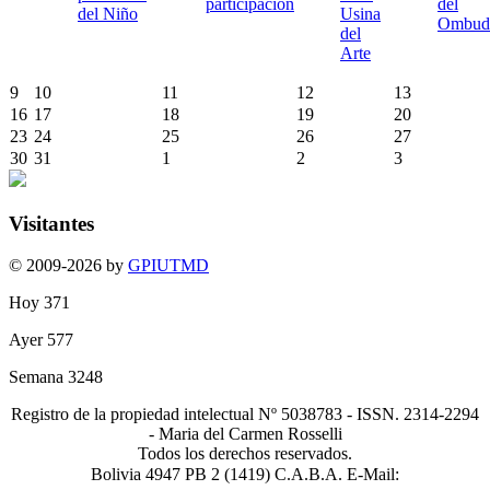
participación
del
del Niño
Usina
Ombud
del
Arte
9
10
11
12
13
16
17
18
19
20
23
24
25
26
27
30
31
1
2
3
Visitantes
© 2009-2026 by
GPIUTMD
Hoy
371
Ayer
577
Semana
3248
Registro de la propiedad intelectual Nº 5038783 - ISSN. 2314-2294
- Maria del Carmen Rosselli
Todos los derechos reservados.
Bolivia 4947 PB 2 (1419) C.A.B.A. E-Mail: