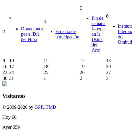
5
6
Fin de
3
4
semana
Institut
Donaciones
k-pop
2
Espacio de
Interna
por el Día
en la
participación
del
del Niño
Usina
Ombud
del
Arte
9
10
11
12
13
16
17
18
19
20
23
24
25
26
27
30
31
1
2
3
Visitantes
© 2009-2026 by
GPIUTMD
Hoy
66
Ayer
659