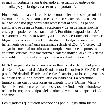
es muy importante seguir trabajando en espacios cognitivos de
aprendizaje, y el bridge va a ser muy importante”.
Finalmente, Lema declaró: “Este reconocimiento no solo premia el
eventual triunfo, sino también el sacrificio silencioso que hacen
muchos de estos jugadores para representar al país. Les puedo
asegurar que dejan de tomar vacaciones y dejan de hacer muchas
cosas para poder representar al país”. Por último, agradeció al Jefe
de Gobierno, Mauricio Macri, y a la ministra de Educación, Mereces
Miguel, por la oportunidad de introducir el bridge “como una
herramienta de enseñanza matemática desde el 2024”. Y cerró: “El
apoyo institucional no solo es un complemento en el deporte, es la
columna vertebral que transforma el talento individual en un sistema
sostenible, profesional y competitivo a nivel internacional”.
El 76 Campeonato Sudamericano se llevó a cabo dentro del predio
del Centro Nacional de Alto Rendimiento Deportivo (CENARD), el
pasado 26 de abril. El mismo fue clasificatorio para los campeonatos
mundiales de 2027 a desarrollarse en Barbados. La Argentina
triunfó en las cuatro categorías en disputa: Libre, Damas, Mixta y
Senior. El certamen es el más prestigioso de Sudamérica, donde se
reúnen los mejores equipos del continente y en una competencia de
alto nivel.
Los jugadores que fueron reconocidos por la Legislatura fueron