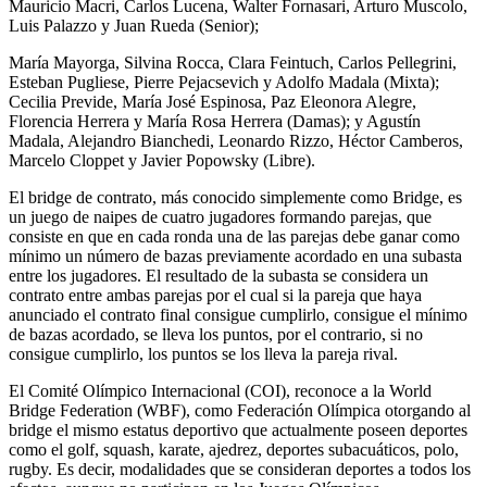
Mauricio Macri, Carlos Lucena, Walter Fornasari, Arturo Muscolo,
Luis Palazzo y Juan Rueda (Senior);
María Mayorga, Silvina Rocca, Clara Feintuch, Carlos Pellegrini,
Esteban Pugliese, Pierre Pejacsevich y Adolfo Madala (Mixta);
Cecilia Previde, María José Espinosa, Paz Eleonora Alegre,
Florencia Herrera y María Rosa Herrera (Damas); y Agustín
Madala, Alejandro Bianchedi, Leonardo Rizzo, Héctor Camberos,
Marcelo Cloppet y Javier Popowsky (Libre).
El bridge de contrato, más conocido simplemente como Bridge, es
un juego de naipes de cuatro jugadores formando parejas, que
consiste en que en cada ronda una de las parejas debe ganar como
mínimo un número de bazas previamente acordado en una subasta
entre los jugadores. El resultado de la subasta se considera un
contrato entre ambas parejas por el cual si la pareja que haya
anunciado el contrato final consigue cumplirlo, consigue el mínimo
de bazas acordado, se lleva los puntos, por el contrario, si no
consigue cumplirlo, los puntos se los lleva la pareja rival.
El Comité Olímpico Internacional (COI), reconoce a la World
Bridge Federation (WBF), como Federación Olímpica otorgando al
bridge el mismo estatus deportivo que actualmente poseen deportes
como el golf, squash, karate, ajedrez, deportes subacuáticos, polo,
rugby. Es decir, modalidades que se consideran deportes a todos los