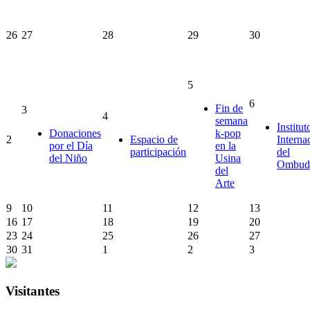
26
27
28
29
30
5
6
Fin de
3
4
semana
Institut
Donaciones
k-pop
2
Espacio de
Interna
por el Día
en la
participación
del
del Niño
Usina
Ombud
del
Arte
9
10
11
12
13
16
17
18
19
20
23
24
25
26
27
30
31
1
2
3
Visitantes