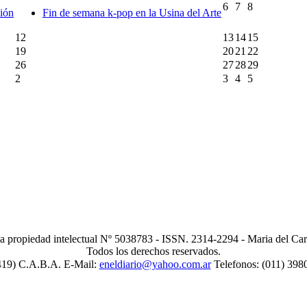
6
7
8
ción
Fin de semana k-pop en la Usina del Arte
12
13
14
15
19
20
21
22
26
27
28
29
2
3
4
5
la propiedad intelectual Nº 5038783 - ISSN. 2314-2294 - Maria del Ca
Todos los derechos reservados.
419) C.A.B.A. E-Mail:
eneldiario@yahoo.com.ar
Telefonos: (011) 398