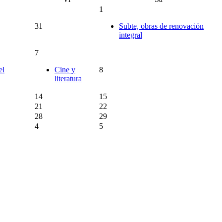
1
31
Subte, obras de renovación
integral
7
el
Cine y
8
literatura
14
15
21
22
28
29
4
5