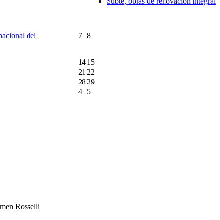
Subte, obras de renovación integral
rnacional del
7
8
14
15
21
22
28
29
4
5
rmen Rosselli