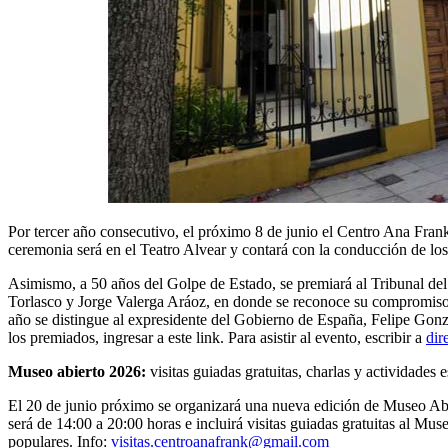
Por tercer año consecutivo, el próximo 8 de junio el Centro Ana Fra
ceremonia será en el Teatro Alvear y contará con la conducción de lo
Asimismo, a 50 años del Golpe de Estado, se premiará al Tribunal del
Torlasco y Jorge Valerga Aráoz, en donde se reconoce su compromiso 
año se distingue al expresidente del Gobierno de España, Felipe Gonzá
los premiados, ingresar a este link. Para asistir al evento, escribir a
dir
Museo abierto 2026:
visitas guiadas gratuitas, charlas y actividades 
El 20 de junio próximo se organizará una nueva edición de Museo Abi
será de 14:00 a 20:00 horas e incluirá visitas guiadas gratuitas al M
populares. Info:
visitas.centroanafrank@gmail.com