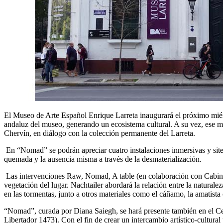
El Museo de Arte Español Enrique Larreta inaugurará el próximo miérco
andaluz del museo, generando un ecosistema cultural. A su vez, ese m
Chervín, en diálogo con la colección permanente del Larreta.
En “Nomad” se podrán apreciar cuatro instalaciones inmersivas y site-s
quemada y la ausencia misma a través de la desmaterialización.
Las intervenciones Raw, Nomad, A table (en colaboración con Cabinet
vegetación del lugar. Nachtailer abordará la relación entre la natural
en las tormentas, junto a otros materiales como el cáñamo, la amatista 
“Nomad”, curada por Diana Saiegh, se hará presente también en el Cen
Libertador 1473). Con el fin de crear un intercambio artístico-cultural 