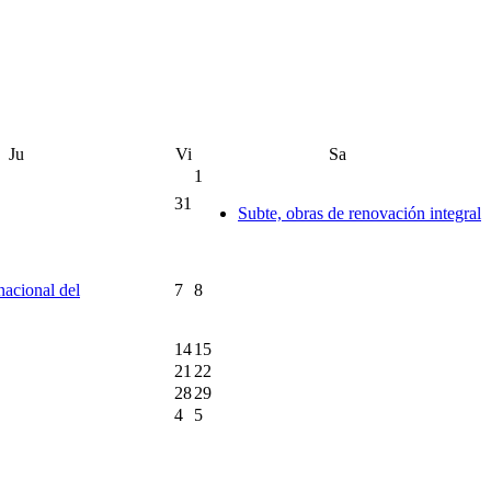
Ju
Vi
Sa
1
31
Subte, obras de renovación integral
rnacional del
7
8
14
15
21
22
28
29
4
5