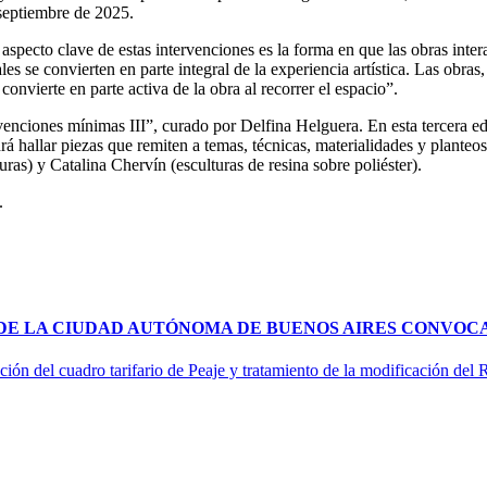
septiembre de 2025.
specto clave de estas intervenciones es la forma en que las obras intera
es se convierten en parte integral de la experiencia artística. Las obra
nvierte en parte activa de la obra al recorrer el espacio”.
rvenciones mínimas III”, curado por Delfina Helguera. En esta tercera e
á hallar piezas que remiten a temas, técnicas, materialidades y planteos 
ras) y Catalina Chervín (esculturas de resina sobre poliéster).
.
 DE LA CIUDAD AUTÓNOMA DE BUENOS AIRES CONVOCA
ción del cuadro tarifario de Peaje y tratamiento de la modificación del