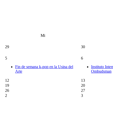
Mi
29
30
5
6
Fin de semana k-pop en la Usina del
Instituto Inte
Arte
Ombudsman
12
13
19
20
26
27
2
3