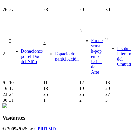
26
27
28
29
30
5
6
Fin de
3
4
semana
Institut
Donaciones
k-pop
2
Espacio de
Interna
por el Día
en la
participación
del
del Niño
Usina
Ombud
del
Arte
9
10
11
12
13
16
17
18
19
20
23
24
25
26
27
30
31
1
2
3
Visitantes
© 2009-2026 by
GPIUTMD