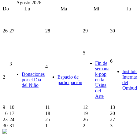
Agosto
2026
Do
Lu
Ma
Mi
Ju
26
27
28
29
30
5
6
Fin de
3
4
semana
Institut
Donaciones
k-pop
2
Espacio de
Interna
por el Día
en la
participación
del
del Niño
Usina
Ombud
del
Arte
9
10
11
12
13
16
17
18
19
20
23
24
25
26
27
30
31
1
2
3