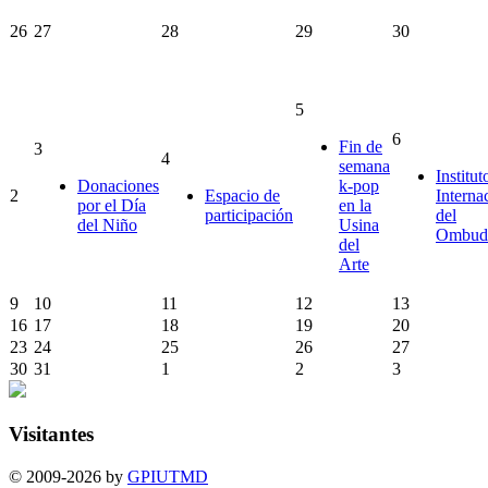
26
27
28
29
30
5
6
Fin de
3
4
semana
Institut
Donaciones
k-pop
2
Espacio de
Interna
por el Día
en la
participación
del
del Niño
Usina
Ombud
del
Arte
9
10
11
12
13
16
17
18
19
20
23
24
25
26
27
30
31
1
2
3
Visitantes
© 2009-2026 by
GPIUTMD