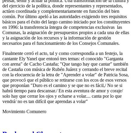
pensar, sentir y actuar la política. Una transformación de la cultura y
del ejercicio de la política, donde representantes y representados,
actúen coordinada y complementariamente en función del bien
común. Por último apeló a las autoridades exigiendo tres requisitos
básicos para el éxito del largo camino iniciado por los constituyentes
en 1996: la transferencia íntegra de competencias exclusivas las
Comunas, la asignación de presupuestos propios a cada una de ellas
y la asignación de los recursos y la información de gestión
necesarios para el funcionamiento de los Consejos Comunales.
Finalmente cerró el acto, tal y como correspondía a un festejo, la
cantante Ely Yanel que entonó tres temas: el conocido "Garganta
con arena" de Cacho Castaña; "Que tango hay que cantar" también
de Castaña con música de Rubén Juárez y cerrando el breve recital
con la elocuencia de la letra de "Aprender a volar" de Patricia Sosa,
que provocó que el público se retirarse con los ecos de esos versos
que proponían "Duro es el camino y se que no es fácil,/ No se si
habrá tiempo para descansar./ En esta aventura de amor y coraje/
solo hay que cerrar los ojos y echarse a volar.... canta por lo que
vendrá/ no es tan difícil que aprendas a volar"
Movimiento Comunero