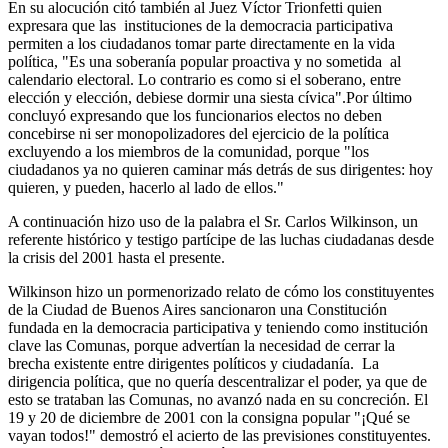
En su alocución citó también al Juez Víctor Trionfetti quien
expresara que las instituciones de la democracia participativa
permiten a los ciudadanos tomar parte directamente en la vida
política, "Es una soberanía popular proactiva y no sometida al
calendario electoral. Lo contrario es como si el soberano, entre
elección y elección, debiese dormir una siesta cívica".Por último
concluyó expresando que los funcionarios electos no deben
concebirse ni ser monopolizadores del ejercicio de la política
excluyendo a los miembros de la comunidad, porque "los
ciudadanos ya no quieren caminar más detrás de sus dirigentes: hoy
quieren, y pueden, hacerlo al lado de ellos."
A continuación hizo uso de la palabra el Sr. Carlos Wilkinson, un
referente histórico y testigo partícipe de las luchas ciudadanas desde
la crisis del 2001 hasta el presente.
Wilkinson hizo un pormenorizado relato de cómo los constituyentes
de la Ciudad de Buenos Aires sancionaron una Constitución
fundada en la democracia participativa y teniendo como institución
clave las Comunas, porque advertían la necesidad de cerrar la
brecha existente entre dirigentes políticos y ciudadanía. La
dirigencia política, que no quería descentralizar el poder, ya que de
esto se trataban las Comunas, no avanzó nada en su concreción. El
19 y 20 de diciembre de 2001 con la consigna popular "¡Qué se
vayan todos!" demostró el acierto de las previsiones constituyentes.