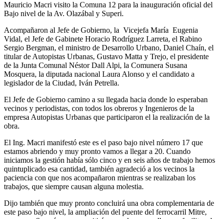
Mauricio Macri visito la Comuna 12 para la inauguración oficial del
Bajo nivel de la Av. Olazábal y Superi.
Acompañaron al Jefe de Gobierno, la Vicejefa María Eugenia
Vidal, el Jefe de Gabinete Horacio Rodríguez Larreta, el Rabino
Sergio Bergman, el ministro de Desarrollo Urbano, Daniel Chaín, el
titular de Autopistas Urbanas, Gustavo Matta y Trejo, el presidente
de la Junta Comunal Néstor Dall Alpi, la Comunera Susana
Mosquera, la diputada nacional Laura Alonso y el candidato a
legislador de la Ciudad, Iván Petrella.
El Jefe de Gobierno camino a su llegada hacia donde lo esperaban
vecinos y periodistas, con todos los obreros y Ingenieros de la
empresa Autopistas Urbanas que participaron el la realización de la
obra.
El Ing. Macri manifestó este es el paso bajo nivel número 17 que
estamos abriendo y muy pronto vamos a llegar a 20. Cuando
iniciamos la gestión había sólo cinco y en seis años de trabajo hemos
quintuplicado esa cantidad, también agradeció a los vecinos la
paciencia con que nos acompañaron mientras se realizaban los
trabajos, que siempre causan alguna molestia.
Dijo también que muy pronto concluirá una obra complementaria de
este paso bajo nivel, la ampliación del puente del ferrocarril Mitre,