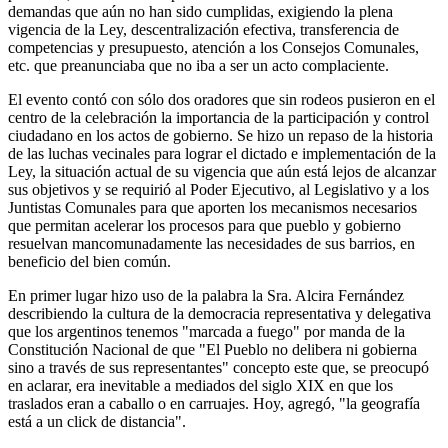
demandas que aún no han sido cumplidas, exigiendo la plena
vigencia de la Ley, descentralización efectiva, transferencia de
competencias y presupuesto, atención a los Consejos Comunales,
etc. que preanunciaba que no iba a ser un acto complaciente.
El evento contó con sólo dos oradores que sin rodeos pusieron en el
centro de la celebración la importancia de la participación y control
ciudadano en los actos de gobierno. Se hizo un repaso de la historia
de las luchas vecinales para lograr el dictado e implementación de la
Ley, la situación actual de su vigencia que aún está lejos de alcanzar
sus objetivos y se requirió al Poder Ejecutivo, al Legislativo y a los
Juntistas Comunales para que aporten los mecanismos necesarios
que permitan acelerar los procesos para que pueblo y gobierno
resuelvan mancomunadamente las necesidades de sus barrios, en
beneficio del bien común.
En primer lugar hizo uso de la palabra la Sra. Alcira Fernández
describiendo la cultura de la democracia representativa y delegativa
que los argentinos tenemos "marcada a fuego" por manda de la
Constitución Nacional de que "El Pueblo no delibera ni gobierna
sino a través de sus representantes" concepto este que, se preocupó
en aclarar, era inevitable a mediados del siglo XIX en que los
traslados eran a caballo o en carruajes. Hoy, agregó, "la geografía
está a un click de distancia".