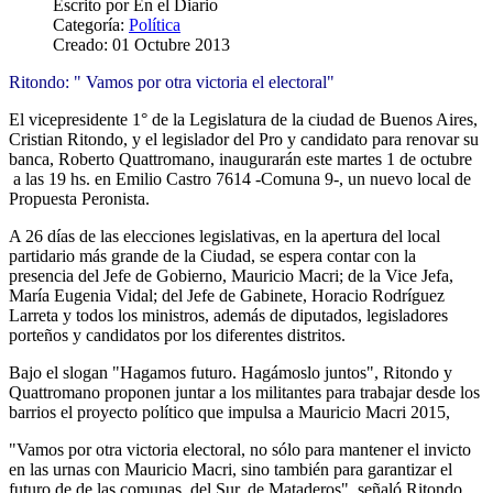
Escrito por
En el Diario
Categoría:
Política
Creado: 01 Octubre 2013
Ritondo: " Vamos por otra victoria el electoral"
El vicepresidente 1° de la Legislatura de la ciudad de Buenos Aires,
Cristian Ritondo, y el legislador del Pro y candidato para renovar su
banca, Roberto Quattromano, inaugurarán este martes 1 de octubre
a las 19 hs. en Emilio Castro 7614 -Comuna 9-, un nuevo local de
Propuesta Peronista.
A 26 días de las elecciones legislativas, en la apertura del local
partidario más grande de la Ciudad, se espera contar con la
presencia del Jefe de Gobierno, Mauricio Macri; de la Vice Jefa,
María Eugenia Vidal; del Jefe de Gabinete, Horacio Rodríguez
Larreta y todos los ministros, además de diputados, legisladores
porteños y candidatos por los diferentes distritos.
Bajo el slogan "Hagamos futuro. Hagámoslo juntos", Ritondo y
Quattromano proponen juntar a los militantes para trabajar desde los
barrios el proyecto político que impulsa a Mauricio Macri 2015,
"Vamos por otra victoria electoral, no sólo para mantener el invicto
en las urnas con Mauricio Macri, sino también para garantizar el
futuro de de las comunas, del Sur, de Mataderos", señaló Ritondo.