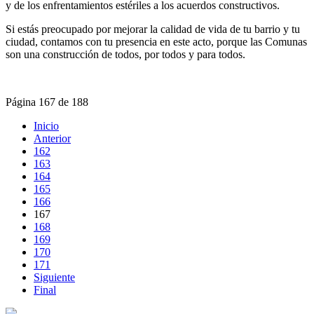
y de los enfrentamientos estériles a los acuerdos constructivos.
Si estás preocupado por mejorar la calidad de vida de tu barrio y tu
ciudad, contamos con tu presencia en este acto, porque las Comunas
son una construcción de todos, por todos y para todos.
Página 167 de 188
Inicio
Anterior
162
163
164
165
166
167
168
169
170
171
Siguiente
Final