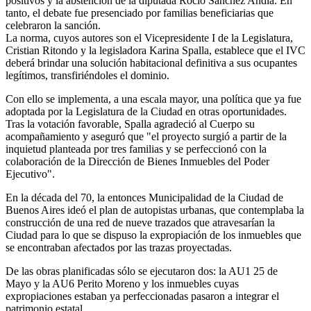
positivos y la abstención de la diputada Rocío Sánchez Andía. En
tanto, el debate fue presenciado por familias beneficiarias que
celebraron la sanción.
La norma, cuyos autores son el Vicepresidente I de la Legislatura,
Cristian Ritondo y la legisladora Karina Spalla, establece que el IVC
deberá brindar una solución habitacional definitiva a sus ocupantes
legítimos, transfiriéndoles el dominio.
Con ello se implementa, a una escala mayor, una política que ya fue
adoptada por la Legislatura de la Ciudad en otras oportunidades.
Tras la votación favorable, Spalla agradeció al Cuerpo su
acompañamiento y aseguró que "el proyecto surgió a partir de la
inquietud planteada por tres familias y se perfeccionó con la
colaboración de la Dirección de Bienes Inmuebles del Poder
Ejecutivo".
En la década del 70, la entonces Municipalidad de la Ciudad de
Buenos Aires ideó el plan de autopistas urbanas, que contemplaba la
construcción de una red de nueve trazados que atravesarían la
Ciudad para lo que se dispuso la expropiación de los inmuebles que
se encontraban afectados por las trazas proyectadas.
De las obras planificadas sólo se ejecutaron dos: la AU1 25 de
Mayo y la AU6 Perito Moreno y los inmuebles cuyas
expropiaciones estaban ya perfeccionadas pasaron a integrar el
patrimonio estatal.