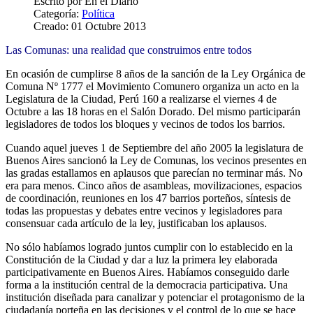
Escrito por
En el Diario
Categoría:
Política
Creado: 01 Octubre 2013
Las Comunas: una realidad que construimos entre todos
En ocasión de cumplirse 8 años de la sanción de la Ley Orgánica de
Comuna Nº 1777 el Movimiento Comunero organiza un acto en la
Legislatura de la Ciudad, Perú 160 a realizarse el viernes 4 de
Octubre a las 18 horas en el Salón Dorado. Del mismo participarán
legisladores de todos los bloques y vecinos de todos los barrios.
Cuando aquel jueves 1 de Septiembre del año 2005 la legislatura de
Buenos Aires sancionó la Ley de Comunas, los vecinos presentes en
las gradas estallamos en aplausos que parecían no terminar más. No
era para menos. Cinco años de asambleas, movilizaciones, espacios
de coordinación, reuniones en los 47 barrios porteños, síntesis de
todas las propuestas y debates entre vecinos y legisladores para
consensuar cada artículo de la ley, justificaban los aplausos.
No sólo habíamos logrado juntos cumplir con lo establecido en la
Constitución de la Ciudad y dar a luz la primera ley elaborada
participativamente en Buenos Aires. Habíamos conseguido darle
forma a la institución central de la democracia participativa. Una
institución diseñada para canalizar y potenciar el protagonismo de la
ciudadanía porteña en las decisiones y el control de lo que se hace