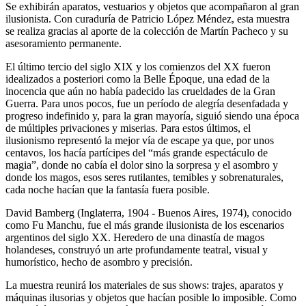
Se exhibirán aparatos, vestuarios y objetos que acompañaron al gran
ilusionista. Con curaduría de Patricio López Méndez, esta muestra
se realiza gracias al aporte de la colección de Martín Pacheco y su
asesoramiento permanente.
El último tercio del siglo XIX y los comienzos del XX fueron
idealizados a posteriori como la Belle Époque, una edad de la
inocencia que aún no había padecido las crueldades de la Gran
Guerra. Para unos pocos, fue un período de alegría desenfadada y
progreso indefinido y, para la gran mayoría, siguió siendo una época
de múltiples privaciones y miserias. Para estos últimos, el
ilusionismo representó la mejor vía de escape ya que, por unos
centavos, los hacía partícipes del “más grande espectáculo de
magia”, donde no cabía el dolor sino la sorpresa y el asombro y
donde los magos, esos seres rutilantes, temibles y sobrenaturales,
cada noche hacían que la fantasía fuera posible.
David Bamberg (Inglaterra, 1904 - Buenos Aires, 1974), conocido
como Fu Manchu, fue el más grande ilusionista de los escenarios
argentinos del siglo XX. Heredero de una dinastía de magos
holandeses, construyó un arte profundamente teatral, visual y
humorístico, hecho de asombro y precisión.
La muestra reunirá los materiales de sus shows: trajes, aparatos y
máquinas ilusorias y objetos que hacían posible lo imposible. Como