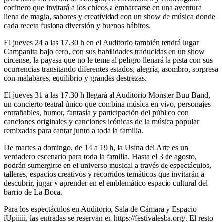
cocinero que invitará a los chicos a embarcarse en una aventura
llena de magia, sabores y creatividad con un show de música donde
cada receta fusiona diversión y buenos hábitos.
El jueves 24 a las 17.30 h en el Auditorio también tendrá lugar
Campanita bajo cero, con sus habilidades traducidas en un show
circense, la payasa que no le teme al peligro llenará la pista con sus
ocurrencias transitando diferentes estados, alegría, asombro, sorpresa
con malabares, equilibrio y grandes destrezas.
El jueves 31 a las 17.30 h llegará al Auditorio Monster Buu Band,
un concierto teatral único que combina música en vivo, personajes
entrañables, humor, fantasía y participación del público con
canciones originales y canciones icónicas de la música popular
remixadas para cantar junto a toda la familia.
De martes a domingo, de 14 a 19 h, la Usina del Arte es un
verdadero escenario para toda la familia. Hasta el 3 de agosto,
podrán sumergirse en el universo musical a través de espectáculos,
talleres, espacios creativos y recorridos temáticos que invitarán a
descubrir, jugar y aprender en el emblemático espacio cultural del
barrio de La Boca.
Para los espectáculos en Auditorio, Sala de Cámara y Espacio
iUpiiiii, las entradas se reservan en https://festivalesba.org/. El resto