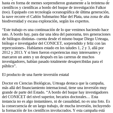
hasta en forma de memes sorprendieron gratamente a la treintena de
científicos y científicas a bordo del buque de investigación Falkor
(too). Equipado con tecnología oceanográfica de última generación,
la nave recorre el Cañón Submarino Mar del Plata, una zona de alta
biodiversidad y escasa exploración, según los expertos.
“Este trabajo es una continuación de lo que venimos haciendo hace
rato. A bordo hay, para dar una idea del panorama, tres generaciones
de biólogos distintas- cuenta desde el mismo buque Diego Urteaga,
biólogo e investigador del CONICET, sorprendido y feliz con las
repercusiones-. Habíamos estado en los taludes 1, 2 y 3, allá por
2012 y 2013. Y si bien fueron experiencias muy interesantes y
marcaron un antes y un después en las carreras de muchos
investigadores, habían pasado totalmente desapercibidas para el
público”.
El producto de una fuerte inversión estatal
Doctor en Ciencias Biológicas, Urteaga destaca que la campaña,
más allá del financiamiento internacional, tiene una inversión muy
grande de parte del Estado. “A bordo del buque hay investigadores
del CONICET del nivel superior, becarios doctorales… Esta
instancia no es algo instantáneo, ni de casualidad, no es una foto. Es
la consecuencia de un largo trabajo, de mucha inversión, incluyendo
la formación de los científicos involucrados. Y esta campaña está