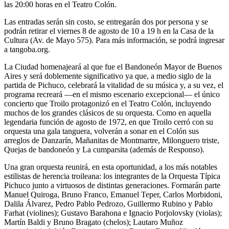
las 20:00 horas en el Teatro Colón.
Las entradas serán sin costo, se entregarán dos por persona y se
podrán retirar el viernes 8 de agosto de 10 a 19 h en la Casa de la
Cultura (Av. de Mayo 575). Para más información, se podrá ingresar
a tangoba.org.
La Ciudad homenajeará al que fue el Bandoneón Mayor de Buenos
Aires y será doblemente significativo ya que, a medio siglo de la
partida de Pichuco, celebrará la vitalidad de su música y, a su vez, el
programa recreará ―en el mismo escenario excepcional― el único
concierto que Troilo protagonizó en el Teatro Colón, incluyendo
muchos de los grandes clásicos de su orquesta. Como en aquella
legendaria función de agosto de 1972, en que Troilo cerró con su
orquesta una gala tanguera, volverán a sonar en el Colón sus
arreglos de Danzarín, Mañanitas de Montmartre, Milonguero triste,
Quejas de bandoneón y La cumparsita (además de Responso).
Una gran orquesta reunirá, en esta oportunidad, a los más notables
estilistas de herencia troileana: los integrantes de la Orquesta Típica
Pichuco junto a virtuosos de distintas generaciones. Formarán parte
Manuel Quiroga, Bruno Franco, Emanuel Teper, Carlos Morbidoni,
Dalila Álvarez, Pedro Pablo Pedrozo, Guillermo Rubino y Pablo
Farhat (violines); Gustavo Barahona e Ignacio Porjolovsky (violas);
Martín Baldi y Bruno Bragato (chelos); Lautaro Muñoz