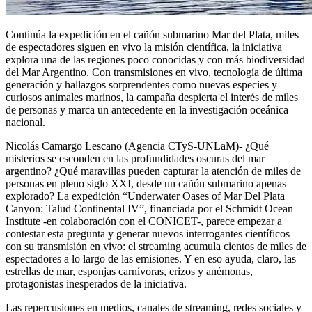
Continúa la expedición en el cañón submarino Mar del Plata, miles
de espectadores siguen en vivo la misión científica, la iniciativa
explora una de las regiones poco conocidas y con más biodiversidad
del Mar Argentino. Con transmisiones en vivo, tecnología de última
generación y hallazgos sorprendentes como nuevas especies y
curiosos animales marinos, la campaña despierta el interés de miles
de personas y marca un antecedente en la investigación oceánica
nacional.
Nicolás Camargo Lescano (Agencia CTyS-UNLaM)- ¿Qué
misterios se esconden en las profundidades oscuras del mar
argentino? ¿Qué maravillas pueden capturar la atención de miles de
personas en pleno siglo XXI, desde un cañón submarino apenas
explorado? La expedición “Underwater Oases of Mar Del Plata
Canyon: Talud Continental IV”, financiada por el Schmidt Ocean
Institute -en colaboración con el CONICET-, parece empezar a
contestar esta pregunta y generar nuevos interrogantes científicos
con su transmisión en vivo: el streaming acumula cientos de miles de
espectadores a lo largo de las emisiones. Y en eso ayuda, claro, las
estrellas de mar, esponjas carnívoras, erizos y anémonas,
protagonistas inesperados de la iniciativa.
Las repercusiones en medios, canales de streaming, redes sociales y