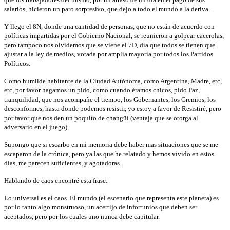
salarios, hicieron un paro sorpresivo, que dejo a todo el mundo a la deriva.
Y llego el 8N, donde una cantidad de personas, que no están de acuerdo con
políticas impartidas por el Gobierno Nacional, se reunieron a golpear cacerolas,
pero tampoco nos olvidemos que se viene el 7D, día que todos se tienen que
ajustar a la ley de medios, votada por amplia mayoría por todos los Partidos
Políticos.
Como humilde habitante de la Ciudad Autónoma, como Argentina, Madre, etc,
etc, por favor hagamos un pido, como cuando éramos chicos, pido Paz,
tranquilidad, que nos acompañe el tiempo, los Gobernantes, los Gremios, los
desconformes, hasta donde podemos resistir, yo estoy a favor de Resistiré, pero
por favor que nos den un poquito de changüí (ventaja que se otorga al
adversario en el juego).
Supongo que si escarbo en mi memoria debe haber mas situaciones que se me
escaparon de la crónica, pero ya las que he relatado y hemos vivido en estos
días, me parecen suficientes, y agotadoras.
Hablando de caos encontré esta frase:
Lo universal es el caos. El mundo (el escenario que representa este planeta) es
por lo tanto algo monstruoso, un acertijo de infortunios que deben ser
aceptados, pero por los cuales uno nunca debe capitular.