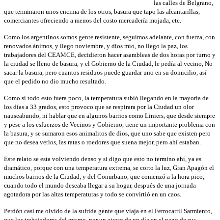
las calles de Belgrano,
que terminaron unos encima de los otros, basura que tapo las alcantarillas,
comerciantes ofreciendo a menos del costo mercadería mojada, etc.
Como los argentinos somos gente resistente, seguimos adelante, con fuerza, con
renovados ánimos, y llego noviembre, y dios mío, no llego la paz, los
trabajadores del CEAMCE, decidieron hacer asambleas de dos horas por turno y
la ciudad se lleno de basura, y el Gobierno de la Ciudad, le pedía al vecino, No
sacar la basura, pero cuantos residuos puede guardar uno en su domicilio, así
que el pedido no dio mucho resultado.
Como si todo esto fuera poco, la temperatura subió llegando en la mayoría de
los días a 33 grados, esto provoco que se respirara por la Ciudad un olor
nauseabundo, ni hablar que en algunos barrios como Liniers, que desde siempre
y pese a los esfuerzos de Vecinos y Gobierno, tiene un importante problema con
la basura, y se sumaron esos animalitos de dios, que uno sabe que existen pero
que no desea verlos, las ratas o roedores que suena mejor, pero ahí estaban.
Este relato se esta volviendo denso y si digo que esto no termino ahí, ya es
dramático, porque con una temperatura extrema, se corto la luz, Gran Apagón el
muchos barrios de la Ciudad, y del Conurbano, que comenzó a la hora pico,
cuando todo el mundo deseaba llegar a su hogar, después de una jornada
agotadora por las altas temperaturas y todo se convirtió en un caos.
Perdón casi me olvido de la sufrida gente que viaja en el Ferrocarril Sarmiento,
que los trabajadores del mismo, por un atraso de un día en el pago de sus