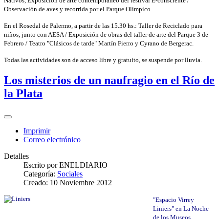
Nativos, Exposición de arte contemporáneo del festival E-consciente /
Observación de aves y recorrida por el Parque Olímpico.
En el Rosedal de Palermo, a partir de las 15.30 hs.: Taller de Reciclado para
niños, junto con AESA / Exposición de obras del taller de arte del Parque 3 de
Febrero / Teatro "Clásicos de tarde" Martín Fierro y Cyrano de Bergerac.
Todas las actividades son de acceso libre y gratuito, se suspende por lluvia.
Los misterios de un naufragio en el Río de
la Plata
Imprimir
Correo electrónico
Detalles
Escrito por
ENELDIARIO
Categoría:
Sociales
Creado: 10 Noviembre 2012
"Espacio Virrey
Liniers" en La Noche
de los Museos