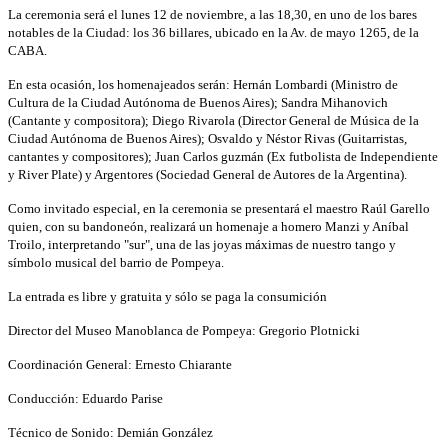
La ceremonia será el lunes 12 de noviembre, a las 18,30, en uno de los bares
notables de la Ciudad: los 36 billares, ubicado en la Av. de mayo 1265, de la
CABA.
En esta ocasión, los homenajeados serán: Hernán Lombardi (Ministro de
Cultura de la Ciudad Autónoma de Buenos Aires); Sandra Mihanovich
(Cantante y compositora); Diego Rivarola (Director General de Música de la
Ciudad Autónoma de Buenos Aires); Osvaldo y Néstor Rivas (Guitarristas,
cantantes y compositores); Juan Carlos guzmán (Ex futbolista de Independiente
y River Plate) y Argentores (Sociedad General de Autores de la Argentina).
Como invitado especial, en la ceremonia se presentará el maestro Raúl Garello
quien, con su bandoneón, realizará un homenaje a homero Manzi y Aníbal
Troilo, interpretando "sur", una de las joyas máximas de nuestro tango y
símbolo musical del barrio de Pompeya.
La entrada es libre y gratuita y sólo se paga la consumición
Director del Museo Manoblanca de Pompeya: Gregorio Plotnicki
Coordinación General: Ernesto Chiarante
Conducción: Eduardo Parise
Técnico de Sonido: Demián González