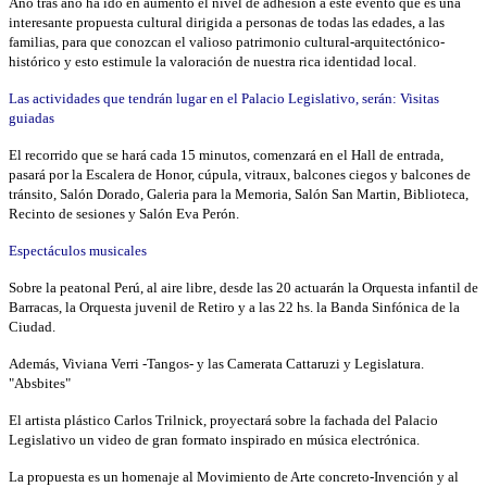
Año tras año ha ido en aumento el nivel de adhesión a este evento que es una
interesante propuesta cultural dirigida a personas de todas las edades, a las
familias, para que conozcan el valioso patrimonio cultural-arquitectónico-
histórico y esto estimule la valoración de nuestra rica identidad local.
Las actividades que tendrán lugar en el Palacio Legislativo, serán:
Visitas
guiadas
El recorrido que se hará cada 15 minutos, comenzará en el Hall de entrada,
pasará por la Escalera de Honor, cúpula, vitraux, balcones ciegos y balcones de
tránsito, Salón Dorado, Galeria para la Memoria, Salón San Martin, Biblioteca,
Recinto de sesiones y Salón Eva Perón.
Espectáculos musicales
Sobre la peatonal Perú, al aire libre, desde las 20 actuarán la Orquesta infantil de
Barracas, la Orquesta juvenil de Retiro y a las 22 hs. la Banda Sinfónica de la
Ciudad.
Además, Viviana Verri -Tangos- y las Camerata Cattaruzi y Legislatura.
"Absbites"
El artista plástico Carlos Trilnick, proyectará sobre la fachada del Palacio
Legislativo un video de gran formato inspirado en música electrónica.
La propuesta es un homenaje al Movimiento de Arte concreto-Invención y al