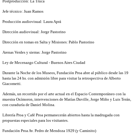
Postproducción: La Truca
Jefe técnico: Juan Ramos
Producción audiovisual: Laura Aprá
Dirección audiovisual: Jorge Pastorino
Dirección en tomas en Salta y Misiones: Pablo Pastorino
Arenas Verdes y sierras: Jorge Pastorino
Ley de Mecenazgo Cultural - Buenos Aires Ciudad
Durante la Noche de los Museos, Fundación Proa abre al público desde las 19
hasta las 24 hs. con admisión libre para visitar la retrospectiva de Alberto
Giacometti.
Además, un recorrido por el arte actual en el Espacio Contemporáneo con la
muestra Oxímoron, intervenciones de Matías Duville, Jorge Miño y Luis Terán,
con curaduría de Daniel Molina.
Librería Proa y Café Proa permanecerán abiertos hasta la madrugada con
propuestas especiales para los visitantes.
Fundación Proa Av. Pedro de Mendoza 1929 (y Caminito)