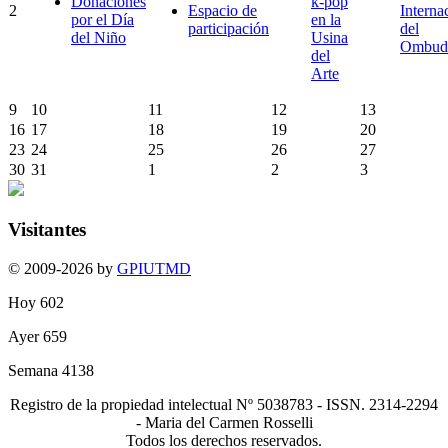
Donaciones
k-pop
2
Espacio de
Interna
por el Día
en la
participación
del
del Niño
Usina
Ombud
del
Arte
9
10
11
12
13
16
17
18
19
20
23
24
25
26
27
30
31
1
2
3
Visitantes
© 2009-2026 by
GPIUTMD
Hoy
602
Ayer
659
Semana
4138
Registro de la propiedad intelectual Nº 5038783 - ISSN. 2314-2294
- Maria del Carmen Rosselli
Todos los derechos reservados.